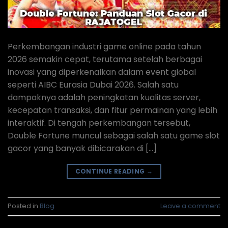
Perkembangan industri game online pada tahun
2026 semakin cepat, terutama setelah berbagai
inovasi yang diperkenalkan dalam event global
seperti AIBC Eurasia Dubai 2026. Salah satu
dampaknya adalah peningkatan kualitas server,
kecepatan transaksi, dan fitur permainan yang lebih
interaktif. Di tengah perkembangan tersebut,
Double Fortune muncul sebagai salah satu game slot
gacor yang banyak dibicarakan di […]
CONTINUE READING
→
Posted in
Blog
Leave a comment