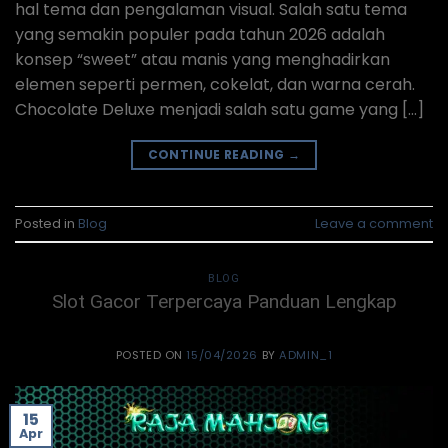
hal tema dan pengalaman visual. Salah satu tema
yang semakin populer pada tahun 2026 adalah
konsep “sweet” atau manis yang menghadirkan
elemen seperti permen, cokelat, dan warna cerah.
Chocolate Deluxe menjadi salah satu game yang […]
CONTINUE READING
→
Posted in
Blog
Leave a comment
BLOG
Slot Gacor Terpercaya Panduan Lengkap
POSTED ON
15/04/2026
BY
ADMIN_1
15
Apr