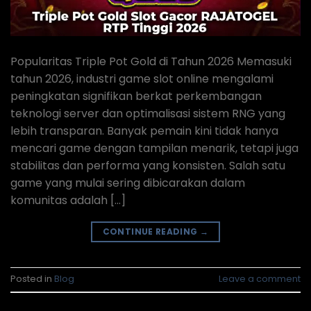
Popularitas Triple Pot Gold di Tahun 2026 Memasuki
tahun 2026, industri game slot online mengalami
peningkatan signifikan berkat perkembangan
teknologi server dan optimalisasi sistem RNG yang
lebih transparan. Banyak pemain kini tidak hanya
mencari game dengan tampilan menarik, tetapi juga
stabilitas dan performa yang konsisten. Salah satu
game yang mulai sering dibicarakan dalam
komunitas adalah […]
CONTINUE READING
→
Posted in
Blog
Leave a comment