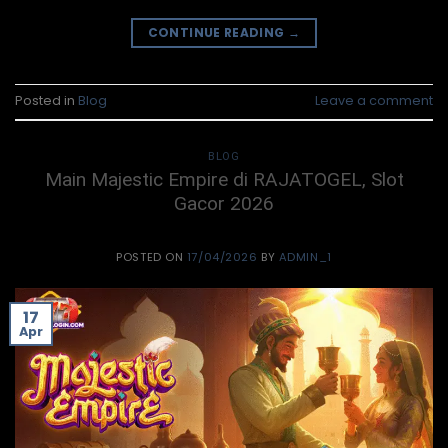
CONTINUE READING
→
Posted in
Blog
Leave a comment
BLOG
Main Majestic Empire di RAJATOGEL, Slot
Gacor 2026
POSTED ON
17/04/2026
BY
ADMIN_1
17
Apr