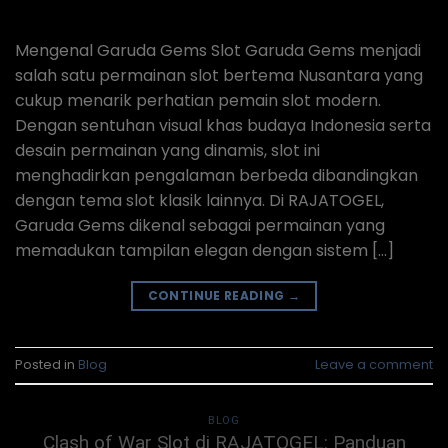
Mengenal Garuda Gems Slot Garuda Gems menjadi
salah satu permainan slot bertema Nusantara yang
cukup menarik perhatian pemain slot modern.
Dengan sentuhan visual khas budaya Indonesia serta
desain permainan yang dinamis, slot ini
menghadirkan pengalaman berbeda dibandingkan
dengan tema slot klasik lainnya. Di RAJATOGEL,
Garuda Gems dikenal sebagai permainan yang
memadukan tampilan elegan dengan sistem […]
CONTINUE READING
→
Posted in
Blog
Leave a comment
BLOG
Clash of War Slot di RAJATOGEL: Panduan