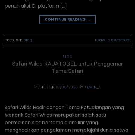
penuh aksi. Di platform […]
CONTINUE READING
→
Posted in
Blog
Leave a comment
BLOG
Safari Wilds RAJATOGEL untuk Penggemar
Tema Safari
POSTED ON
01/06/2026
BY
ADMIN_1
Safari Wilds Hadir dengan Tema Petualangan yang
Menarik Safari Wilds merupakan salah satu
permainan slot bertema alam liar yang
menghadirkan pengalaman menjelajahi dunia satwa