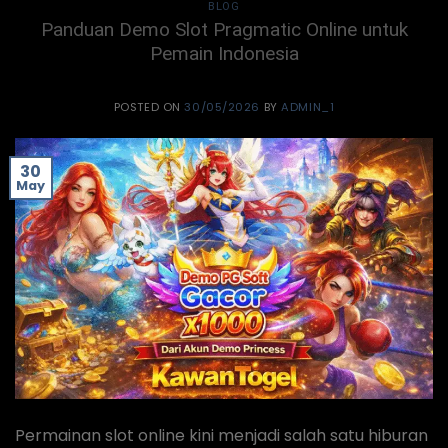
BLOG
Panduan Demo Slot Pragmatic Online untuk
Pemain Indonesia
POSTED ON
30/05/2026
BY
ADMIN_1
30
May
Permainan slot online kini menjadi salah satu hiburan