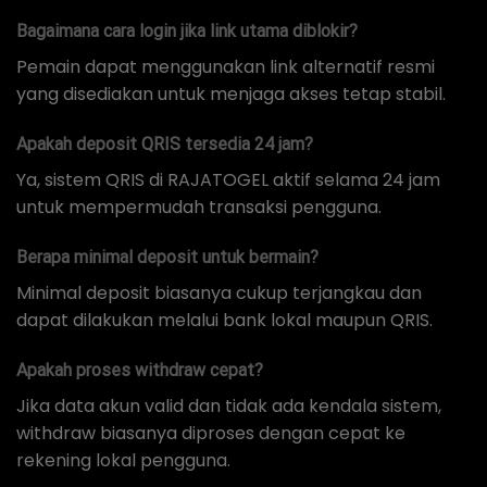
Bagaimana cara login jika link utama diblokir?
Pemain dapat menggunakan link alternatif resmi
yang disediakan untuk menjaga akses tetap stabil.
Apakah deposit QRIS tersedia 24 jam?
Ya, sistem QRIS di RAJATOGEL aktif selama 24 jam
untuk mempermudah transaksi pengguna.
Berapa minimal deposit untuk bermain?
Minimal deposit biasanya cukup terjangkau dan
dapat dilakukan melalui bank lokal maupun QRIS.
Apakah proses withdraw cepat?
Jika data akun valid dan tidak ada kendala sistem,
withdraw biasanya diproses dengan cepat ke
rekening lokal pengguna.