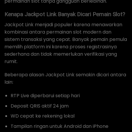
permainan slot tanpa gangguan berlebihan.
Kenapa Jackpot Link Banyak Dicari Pemain Slot?
Jackpot Link menjadi populer karena menawarkan
kombinasi antara permainan slot modern dan
sistem transaksi yang cepat. Banyak pemain pemula
memilih platform ini karena proses registrasinya
sederhana dan tidak memerlukan verifikasi yang
rumit.
Beberapa alasan Jackpot Link semakin dicari antara
lain:
RTP Live diperbarui setiap hari
Deposit QRIS aktif 24 jam
WD cepat ke rekening lokal
Tampilan ringan untuk Android dan iPhone