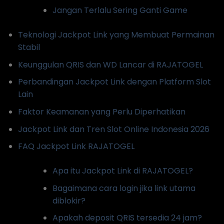
Jangan Terlalu Sering Ganti Game
Teknologi Jackpot Link yang Membuat Permainan
Stabil
Keunggulan QRIS dan WD Lancar di RAJATOGEL
Perbandingan Jackpot Link dengan Platform Slot
Lain
Faktor Keamanan yang Perlu Diperhatikan
Jackpot Link dan Tren Slot Online Indonesia 2026
FAQ Jackpot Link RAJATOGEL
Apa itu Jackpot Link di RAJATOGEL?
Bagaimana cara login jika link utama
diblokir?
Apakah deposit QRIS tersedia 24 jam?