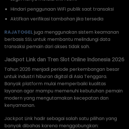
Hindari penggunaan WiFi publik saat transaksi
Aktifkan verifikasi tambahan jika tersedia
RAJATOGEL
juga menggunakan sistem keamanan
berbasis SSL untuk membantu melindungi data
transaksi pemain dari akses tidak sah.
Jackpot Link dan Tren Slot Online Indonesia 2026
Tahun 2026 menjadi periode perkembangan besar
untuk industri hiburan digital di Asia Tenggara.
Banyak platform mulai memperbaiki kualitas
layanan agar mampu memenuhi kebutuhan pemain
modern yang mengutamakan kecepatan dan
kenyamanan.
Jackpot Link hadir sebagai salah satu pilihan yang
banyak dibahas karena menggabungkan: