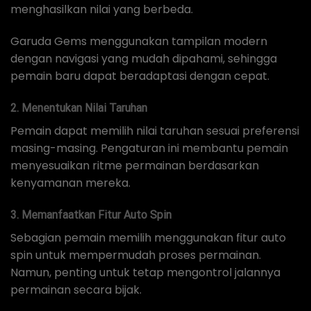
menghasilkan nilai yang berbeda.
Garuda Gems menggunakan tampilan modern
dengan navigasi yang mudah dipahami, sehingga
pemain baru dapat beradaptasi dengan cepat.
2. Menentukan Nilai Taruhan
Pemain dapat memilih nilai taruhan sesuai preferensi
masing-masing. Pengaturan ini membantu pemain
menyesuaikan ritme permainan berdasarkan
kenyamanan mereka.
3. Memanfaatkan Fitur Auto Spin
Sebagian pemain memilih menggunakan fitur auto
spin untuk mempermudah proses permainan.
Namun, penting untuk tetap mengontrol jalannya
permainan secara bijak.