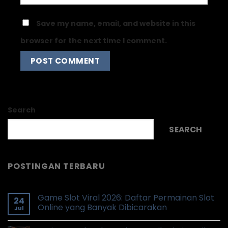
Save my name, email, and website in this
browser for the next time I comment.
Search
SEARCH
POSTINGAN TERBARU
Game Slot Viral 2026: Daftar Permainan Slot
24
Online yang Banyak Dibicarakan
Jul