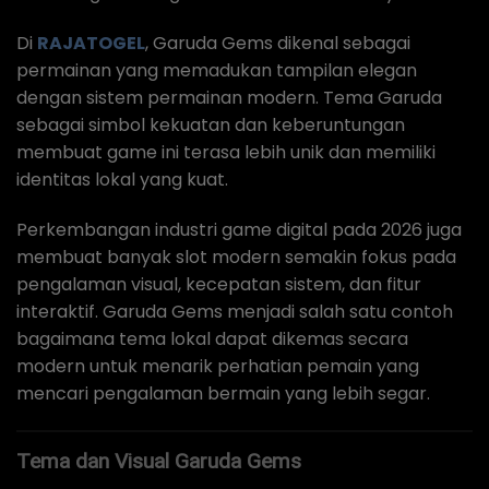
Di
RAJATOGEL
, Garuda Gems dikenal sebagai
permainan yang memadukan tampilan elegan
dengan sistem permainan modern. Tema Garuda
sebagai simbol kekuatan dan keberuntungan
membuat game ini terasa lebih unik dan memiliki
identitas lokal yang kuat.
Perkembangan industri game digital pada 2026 juga
membuat banyak slot modern semakin fokus pada
pengalaman visual, kecepatan sistem, dan fitur
interaktif. Garuda Gems menjadi salah satu contoh
bagaimana tema lokal dapat dikemas secara
modern untuk menarik perhatian pemain yang
mencari pengalaman bermain yang lebih segar.
Tema dan Visual Garuda Gems