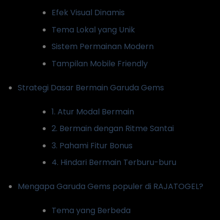
Efek Visual Dinamis
Tema Lokal yang Unik
Sistem Permainan Modern
Tampilan Mobile Friendly
Strategi Dasar Bermain Garuda Gems
1. Atur Modal Bermain
2. Bermain dengan Ritme Santai
3. Pahami Fitur Bonus
4. Hindari Bermain Terburu-buru
Mengapa Garuda Gems populer di RAJATOGEL?
Tema yang Berbeda