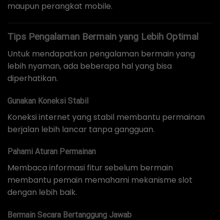
maupun perangkat mobile.
Tips Pengalaman Bermain yang Lebih Optimal
Untuk mendapatkan pengalaman bermain yang
lebih nyaman, ada beberapa hal yang bisa
diperhatikan.
Gunakan Koneksi Stabil
Koneksi internet yang stabil membantu permainan
berjalan lebih lancar tanpa gangguan.
Pahami Aturan Permainan
Membaca informasi fitur sebelum bermain
membantu pemain memahami mekanisme slot
dengan lebih baik.
Bermain Secara Bertanggung Jawab