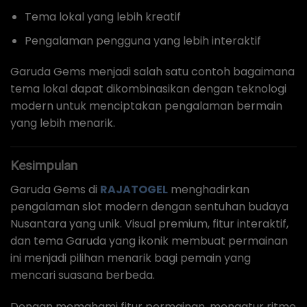
Tema lokal yang lebih kreatif
Pengalaman pengguna yang lebih interaktif
Garuda Gems menjadi salah satu contoh bagaimana
tema lokal dapat dikombinasikan dengan teknologi
modern untuk menciptakan pengalaman bermain
yang lebih menarik.
Kesimpulan
Garuda Gems di
RAJATOGEL
menghadirkan
pengalaman slot modern dengan sentuhan budaya
Nusantara yang unik. Visual premium, fitur interaktif,
dan tema Garuda yang ikonik membuat permainan
ini menjadi pilihan menarik bagi pemain yang
mencari suasana berbeda.
Dengan memahami fitur permainan, mengatur ritme