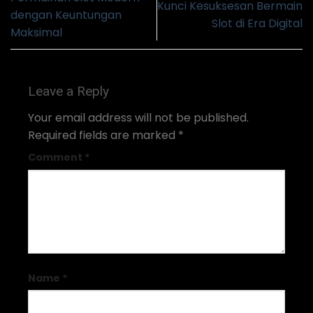
Kunci Kesuksesan Bermain
dengan Keuntungan
Slot di Era Digital
Maksimal
Leave a Reply
Your email address will not be published.
Required fields are marked
*
Comment
*
Name
*