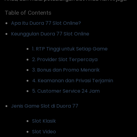
Table of Contents
Apa Itu Duora 77 Slot Online?
Keunggulan Duora 77 Slot Online
1. RTP Tinggi untuk Setiap Game
2. Provider Slot Terpercaya
3. Bonus dan Promo Menarik
4. Keamanan dan Privasi Terjamin
5. Customer Service 24 Jam
Jenis Game Slot di Duora 77
Slot Klasik
Slot Video