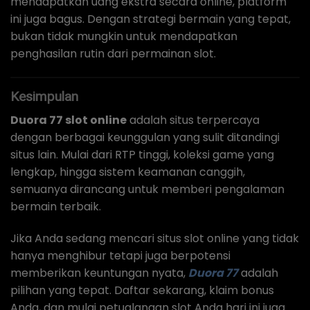
mendapatkan uang ekstra secara online, platform
ini juga bagus. Dengan strategi bermain yang tepat,
bukan tidak mungkin untuk mendapatkan
penghasilan rutin dari permainan slot.
Kesimpulan
Duora 77 slot online
adalah situs terpercaya
dengan berbagai keunggulan yang sulit ditandingi
situs lain. Mulai dari RTP tinggi, koleksi game yang
lengkap, hingga sistem keamanan canggih,
semuanya dirancang untuk memberi pengalaman
bermain terbaik.
Jika Anda sedang mencari situs slot online yang tidak
hanya menghibur tetapi juga berpotensi
memberikan keuntungan nyata,
Duora 77
adalah
pilihan yang tepat. Daftar sekarang, klaim bonus
Anda, dan mulai petualangan slot Anda hari ini juga.