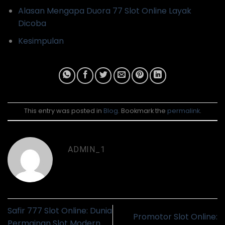
Alasan Mengapa Duora 77 Slot Online Layak
Dicoba
Kesimpulan
This entry was posted in
Blog
. Bookmark the
permalink
.
ADMIN_1
Safir 777 Slot Online: Dunia
Promotor Slot Online:
Permainan Slot Modern