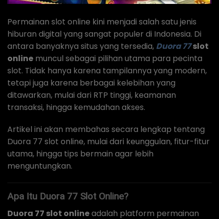
Permainan slot online kini menjadi salah satu jenis
hiburan digital yang sangat populer di Indonesia. Di
antara banyaknya situs yang tersedia,
Duora 77
slot
online
muncul sebagai pilihan utama para pecinta
slot. Tidak hanya karena tampilannya yang modern,
tetapi juga karena berbagai kelebihan yang
ditawarkan, mulai dari RTP tinggi, keamanan
transaksi, hingga kemudahan akses.
Artikel ini akan membahas secara lengkap tentang
Duora 77 slot online, mulai dari keunggulan, fitur-fitur
utama, hingga tips bermain agar lebih
menguntungkan.
Apa Itu Duora 77 Slot Online?
Duora 77 slot online
adalah platform permainan