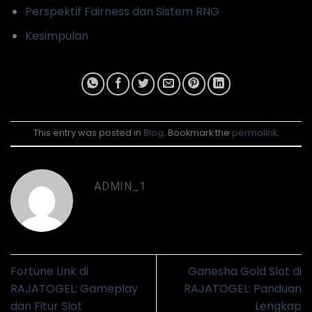
Perspektif Fairness dan Sistem RNG
Kesimpulan
This entry was posted in
Blog
. Bookmark the
permalink
.
ADMIN_1
Fortune Link di
Ganesha Gold Slot di
RAJATOGEL: Gameplay
RAJATOGEL: Panduan
dan Fitur Slot
Lengkap