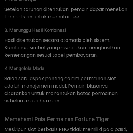
Setelah taruhan ditentukan, pemain dapat menekan
tombol spin untuk memutar reel.
3. Menunggu Hasil Kombinasi
Hasil ditentukan secara otomatis oleh sistem.
Kombinasi simbol yang sesuai akan menghasilkan
kemenangan sesuai tabel pembayaran.
4. Mengelola Modal
Salah satu aspek penting dalam permainan slot
adalah manajemen modal. Pemain biasanya
disarankan untuk menentukan batas permainan
sebelum mulai bermain.
Memahami Pola Permainan Fortune Tiger
Meskipun slot berbasis RNG tidak memiliki pola pasti,