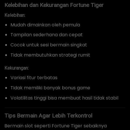
Kelebihan dan Kekurangan Fortune Tiger
Kelebihan:
Mudah dimainkan oleh pemula
Tampilan sederhana dan cepat
Cocok untuk sesi bermain singkat
Tidak membutuhkan strategi rumit
Kekurangan:
Variasi fitur terbatas
Tidak memiliki banyak bonus game
Volatilitas tinggi bisa membuat hasil tidak stabil
Tips Bermain Agar Lebih Terkontrol
Bermain slot seperti Fortune Tiger sebaiknya