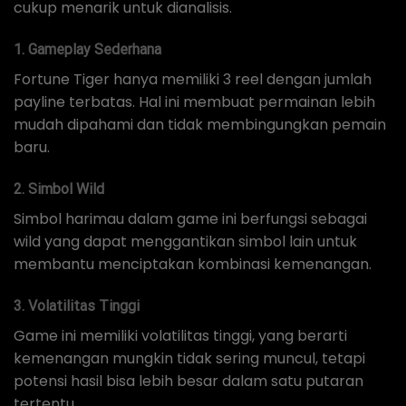
cukup menarik untuk dianalisis.
1. Gameplay Sederhana
Fortune Tiger hanya memiliki 3 reel dengan jumlah
payline terbatas. Hal ini membuat permainan lebih
mudah dipahami dan tidak membingungkan pemain
baru.
2. Simbol Wild
Simbol harimau dalam game ini berfungsi sebagai
wild yang dapat menggantikan simbol lain untuk
membantu menciptakan kombinasi kemenangan.
3. Volatilitas Tinggi
Game ini memiliki volatilitas tinggi, yang berarti
kemenangan mungkin tidak sering muncul, tetapi
potensi hasil bisa lebih besar dalam satu putaran
tertentu.