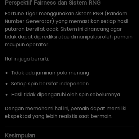
Perspektif Fairness dan Sistem RNG
Fortune Tiger menggunakan sistem RNG (Random
Number Generator) yang memastikan setiap hasil
putaran bersifat acak. Sistem ini dirancang agar
tidak dapat diprediksi atau dimanipulasi oleh pemain
maupun operator.
Hal ini juga berarti:
Tidak ada jaminan pola menang
Setiap spin bersifat independen
Hasil tidak dipengaruhi oleh spin sebelumnya
Dengan memahami hal ini, pemain dapat memiliki
ekspektasi yang lebih realistis saat bermain.
Kesimpulan