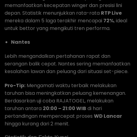
memanfaatkan kecepatan winger dan presisi lini
depan. Statistik menunjukkan rata-rata
RTP Live
mereka dalam 5 laga terakhir mencapai
72%
, ideal
untuk bettor yang mengikuti tren performa.
Nantes
Lebih mengandalkan pertahanan rapat dan
serangan balik cepat. Nantes sering memanfaatkan
kesalahan lawan dan peluang dari situasi set-piece.
Pro-Tip:
Mengamati waktu terbaik melakukan
taruhan bisa meningkatkan peluang kemenangan.
Berdasarkan uji coba RAJATOGEL, melakukan
taruhan antara
20:00 – 21:00 WIB
di hari
pertandingan mempercepat proses
WD Lancar
hingga kurang dari 2 menit.