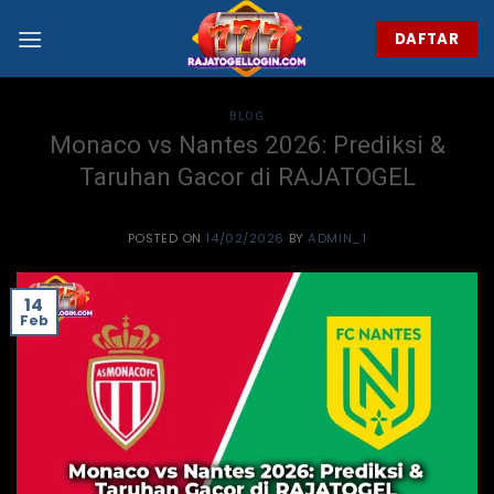
Skip
to
DAFTAR
content
BLOG
Monaco vs Nantes 2026: Prediksi &
Taruhan Gacor di RAJATOGEL
POSTED ON
14/02/2026
BY
ADMIN_1
14
Feb