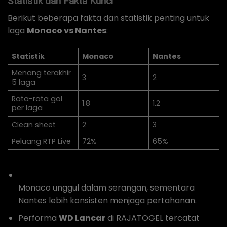
Statistik dan Fakta Kunci
Berikut beberapa fakta dan statistik penting untuk
laga
Monaco vs Nantes
:
Statistik
Monaco
Nantes
Menang terakhir
3
2
5 laga
Rata-rata gol
1.8
1.2
per laga
Clean sheet
2
3
Peluang RTP Live
72%
65%
Monaco unggul dalam serangan, sementara
Nantes lebih konsisten menjaga pertahanan.
Performa
WD Lancar
di RAJATOGEL tercatat