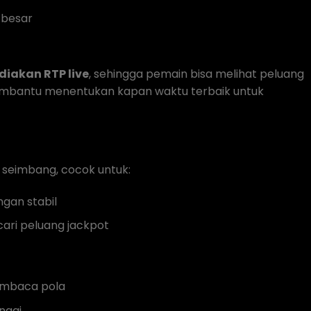
 besar
iakan RTP live
, sehingga pemain bisa melihat peluang
embantu menentukan kapan waktu terbaik untuk
g seimbang, cocok untuk:
gan stabil
ri peluang jackpot
embaca pola
nggi