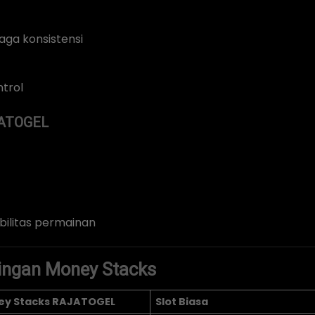
aga konsistensi
trol
JATOGEL
ilitas permainan
dingan Money Stacks
ey Stacks RAJATOGEL
Slot Biasa