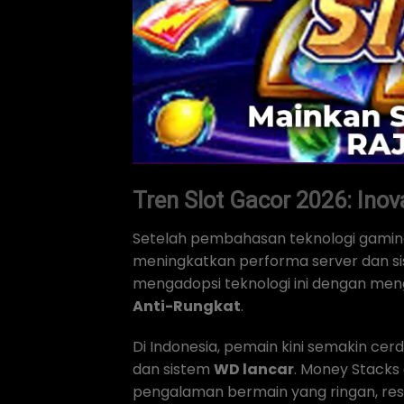
Tren Slot Gacor 2026: Inov
Setelah pembahasan teknologi gaming 
meningkatkan performa server dan s
mengadopsi teknologi ini dengan men
Anti-Rungkat
.
Di Indonesia, pemain kini semakin ce
dan sistem
WD lancar
. Money Stacks
pengalaman bermain yang ringan, res