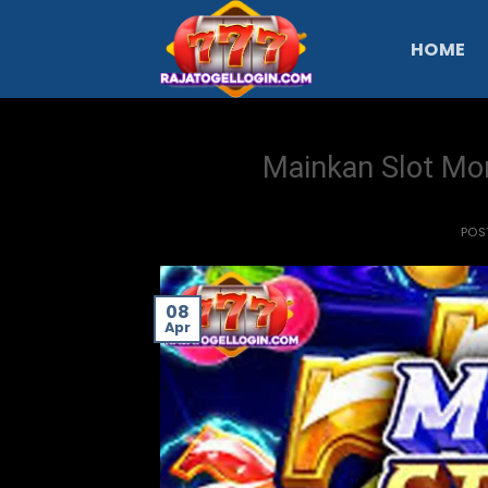
Skip
to
HOME
content
Mainkan Slot Mo
POS
08
Apr