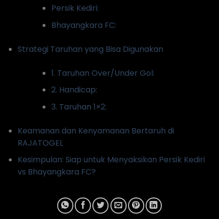
Persik Kediri:
Bhayangkara FC:
Strategi Taruhan yang Bisa Digunakan
1. Taruhan Over/Under Gol:
2. Handicap:
3. Taruhan 1×2:
Keamanan dan Kenyamanan Bertaruh di
RAJATOGEL
Kesimpulan: Siap untuk Menyaksikan Persik Kediri
vs Bhayangkara FC?