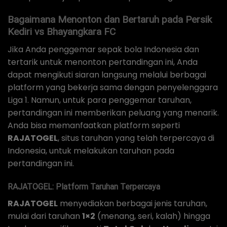
Bagaimana Menonton dan Bertaruh pada Persik
Kediri vs Bhayangkara FC
Jika Anda penggemar sepak bola Indonesia dan
tertarik untuk menonton pertandingan ini, Anda
dapat mengikuti siaran langsung melalui berbagai
platform yang bekerja sama dengan penyelenggara
Liga 1. Namun, untuk para penggemar taruhan,
pertandingan ini memberikan peluang yang menarik.
Anda bisa memanfaatkan platform seperti
RAJATOGEL
, situs taruhan yang telah terpercaya di
Indonesia, untuk melakukan taruhan pada
pertandingan ini.
RAJATOGEL: Platform Taruhan Terpercaya
RAJATOGEL
menyediakan berbagai jenis taruhan,
mulai dari taruhan
1×2
(menang, seri, kalah) hingga