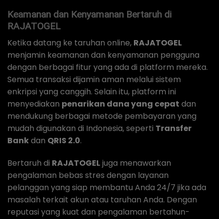
Keamanan dan Kenyamanan Bertaruh di
RAJATOGEL
Ketika datang ke taruhan online,
RAJATOGEL
menjamin keamanan dan kenyamanan pengguna
dengan berbagai fitur yang ada di platform mereka.
Semua transaksi dijamin aman melalui sistem
enkripsi yang canggih. Selain itu, platform ini
menyediakan
penarikan dana yang cepat
dan
mendukung berbagai metode pembayaran yang
mudah digunakan di Indonesia, seperti
Transfer
Bank
dan
QRIS 2.0
.
Bertaruh di
RAJATOGEL
juga menawarkan
pengalaman bebas stres dengan layanan
pelanggan yang siap membantu Anda 24/7 jika ada
masalah terkait akun atau taruhan Anda. Dengan
reputasi yang kuat dan pengalaman bertahun-