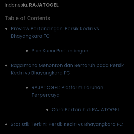
Indonesia,
RAJATOGEL
.
Table of Contents
Preview Pertandingan: Persik Kediri vs
Bhayangkara FC
Poin Kunci Pertandingan:
Bagaimana Menonton dan Bertaruh pada Persik
Kediri vs Bhayangkara FC
RAJATOGEL: Platform Taruhan
Terpercaya
Cara Bertaruh di RAJATOGEL:
Statistik Terkini: Persik Kediri vs Bhayangkara FC