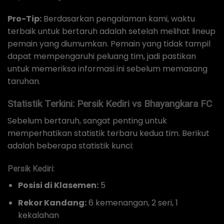
Pro-Tip:
Berdasarkan pengalaman kami, waktu
terbaik untuk bertaruh adalah setelah melihat lineup
pemain yang diumumkan. Pemain yang tidak tampil
dapat mempengaruhi peluang tim, jadi pastikan
untuk memeriksa informasi ini sebelum memasang
taruhan.
Statistik Terkini: Persik Kediri vs Bhayangkara FC
Sebelum bertaruh, sangat penting untuk
memperhatikan statistik terbaru kedua tim. Berikut
adalah beberapa statistik kunci:
Persik Kediri:
Posisi di Klasemen:
5
Rekor Kandang:
6 kemenangan, 2 seri, 1
kekalahan