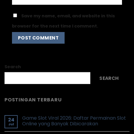
Save my name, email, and website in this
browser for the next time I comment.
Search
SEARCH
POSTINGAN TERBARU
Game Slot Viral 2026: Daftar Permainan Slot
24
Online yang Banyak Dibicarakan
Jul