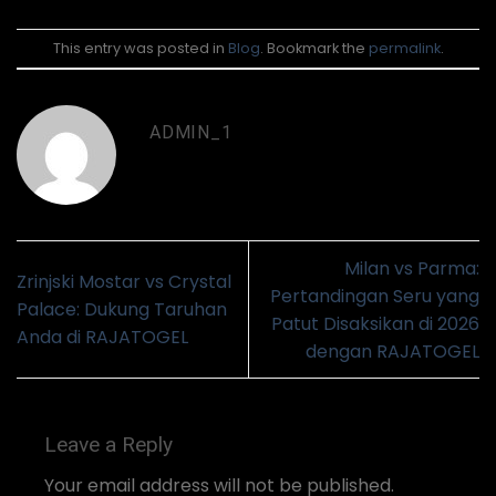
This entry was posted in
Blog
. Bookmark the
permalink
.
ADMIN_1
Milan vs Parma:
Zrinjski Mostar vs Crystal
Pertandingan Seru yang
Palace: Dukung Taruhan
Patut Disaksikan di 2026
Anda di RAJATOGEL
dengan RAJATOGEL
Leave a Reply
Your email address will not be published.