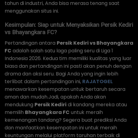
tahun di industri, Anda bisa merasa tenang saat
menggunakan situs ini.
Kesimpulan: Siap untuk Menyaksikan Persik Kediri
vs Bhayangkara FC?
Pertandingan antara
Persik Kediri vs Bhayangkara
FC
adalah salah satu laga paling seru di Liga 1
Indonesia 2026. Kedua tim memiliki kualitas yang luar
biasa dan pertandingan ini pasti akan penuh dengan
drama dan aksi seru. Bagi Anda yang ingin lebih
terlibat dalam pertandingan ini,
RAJATOGEL
menawarkan kesempatan untuk bertaruh secara
aman dan mudah.Jadi, apakah Anda akan
mendukung
Persik Kediri
di kandang mereka atau
memilih
Bhayangkara FC
untuk meraih
kemenangan tandang? Segera buat prediksi Anda
dan manfaatkan kesempatan ini untuk meraih
keuntungan melalui platform taruhan terbaik di