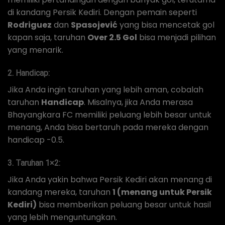
di kandang Persik Kediri. Dengan pemain seperti
Rodriguez
dan
Spasojević
yang bisa mencetak gol
kapan saja, taruhan
Over 2.5 Gol
bisa menjadi pilihan
yang menarik.
2. Handicap:
Jika Anda ingin taruhan yang lebih aman, cobalah
taruhan
Handicap
. Misalnya, jika Anda merasa
Bhayangkara FC memiliki peluang lebih besar untuk
menang, Anda bisa bertaruh pada mereka dengan
handicap -0.5.
3. Taruhan 1×2:
Jika Anda yakin bahwa Persik Kediri akan menang di
kandang mereka, taruhan
1 (menang untuk Persik
Kediri)
bisa memberikan peluang besar untuk hasil
yang lebih menguntungkan.