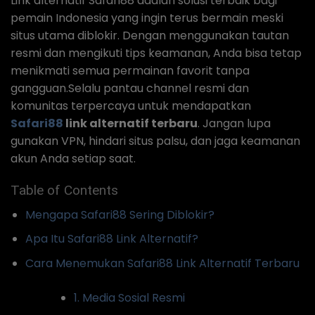
Link alternatif Safari88 adalah solusi terbaik bagi
pemain Indonesia yang ingin terus bermain meski
situs utama diblokir. Dengan menggunakan tautan
resmi dan mengikuti tips keamanan, Anda bisa tetap
menikmati semua permainan favorit tanpa
gangguan.Selalu pantau channel resmi dan
komunitas terpercaya untuk mendapatkan
Safari88
link alternatif terbaru
. Jangan lupa
gunakan VPN, hindari situs palsu, dan jaga keamanan
akun Anda setiap saat.
Table of Contents
Mengapa Safari88 Sering Diblokir?
Apa Itu Safari88 Link Alternatif?
Cara Menemukan Safari88 Link Alternatif Terbaru
1. Media Sosial Resmi