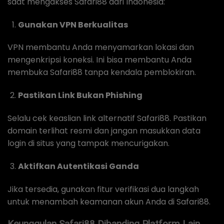
saat mengakses Safari88 dari Indonesia:
Gunakan VPN Berkualitas
VPN membantu Anda menyamarkan lokasi dan
mengenkripsi koneksi. Ini bisa membantu Anda
membuka Safari88 tanpa kendala pemblokiran.
Pastikan Link Bukan Phishing
Selalu cek keaslian link alternatif Safari88. Pastikan
domain terlihat resmi dan jangan masukkan data
login di situs yang tampak mencurigakan.
Aktifkan Autentikasi Ganda
Jika tersedia, gunakan fitur verifikasi dua langkah
untuk menambah keamanan akun Anda di Safari88.
Keunggulan Safari88 Dibanding Platform Lain