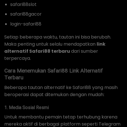
safari88slot
safari88gacor
login-safari88
Setiap beberapa waktu, tautan ini bisa berubah.
Maka penting untuk selalu mendapatkan
link
alternatif Safari88 terbaru
dari sumber
terpercaya.
Cara Menemukan Safari88 Link Alternatif
Terbaru
Beberapa tautan alternatif ke Safari88 yang masih
beroperasi dapat ditemukan dengan mudah:
1. Media Sosial Resmi
Untuk membantu pemain tetap terhubung karena
mereka aktif di berbagai platform seperti Telegram