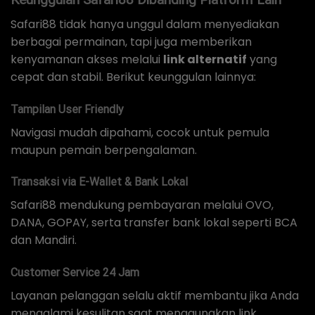
Safari88 tidak hanya unggul dalam menyediakan
berbagai permainan, tapi juga memberikan
kenyamanan akses melalui
link alternatif
yang
cepat dan stabil. Berikut keunggulan lainnya:
Tampilan User Friendly
Navigasi mudah dipahami, cocok untuk pemula
maupun pemain berpengalaman.
Transaksi via E-Wallet & Bank Lokal
Safari88 mendukung pembayaran melalui OVO,
DANA, GOPAY, serta transfer bank lokal seperti BCA
dan Mandiri.
Customer Service 24 Jam
Layanan pelanggan selalu aktif membantu jika Anda
mengalami kesulitan saat menggunakan link