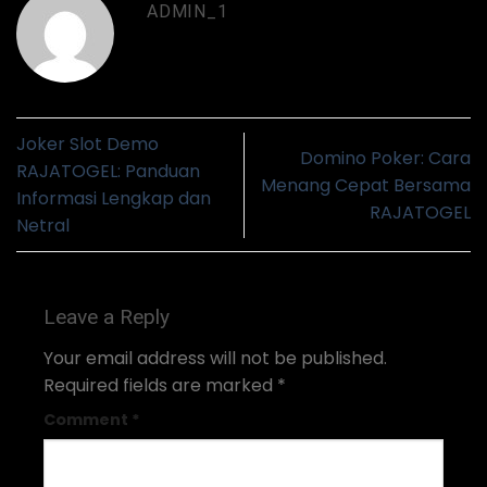
ADMIN_1
Joker Slot Demo
Domino Poker: Cara
RAJATOGEL: Panduan
Menang Cepat Bersama
Informasi Lengkap dan
RAJATOGEL
Netral
Leave a Reply
Your email address will not be published.
Required fields are marked
*
Comment
*