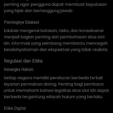
penting agar pengguna dapat membuat keputusan
yang bijak dan bertanggung jawab.
Pentingnya Edukasi
Edukasi mengenai batasan, risiko, dan konsekuensi
menjadi bagian penting dari pembahasan situs slot
idn. Informasi yang seimbang membantu mencegah
kesalahpahaman dan ekspektasi yang tidak realistis.
Regulasi dan Etika
Kerangka Hukum
Setiap negara memiliki peraturan berbeda terkait
layanan permainan daring. Penting bagi pembaca
untuk memahami bahwa legalitas situs slot idn dapat
berbeda tergantung wilayah hukum yang berlaku.
Etika Digital