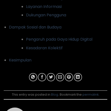
Layanan Informasi
Dukungan Pengguna
Dampak Sosial dan Budaya
Pengaruh pada Gaya Hidup Digital
Kesadaran Kolektif
Kesimpulan
This entry was posted in
Blog
. Bookmark the
permalink
.