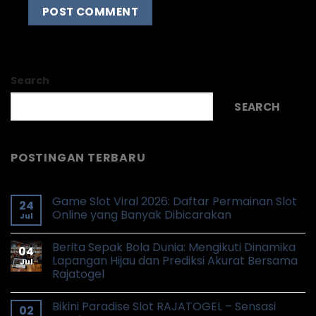
Search
SEARCH
POSTINGAN TERBARU
Game Slot Viral 2026: Daftar Permainan Slot
24
Online yang Banyak Dibicarakan
Jul
Berita Sepak Bola Dunia: Mengikuti Dinamika
04
Lapangan Hijau dan Prediksi Akurat Bersama
Jul
Rajatogel
Bikini Paradise Slot RAJATOGEL – Sensasi
02