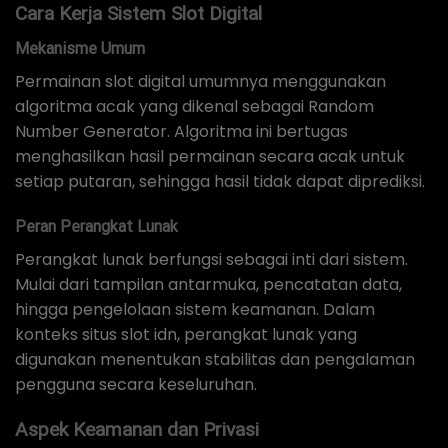
Cara Kerja Sistem Slot Digital
Mekanisme Umum
Permainan slot digital umumnya menggunakan
algoritma acak yang dikenal sebagai Random
Number Generator. Algoritma ini bertugas
menghasilkan hasil permainan secara acak untuk
setiap putaran, sehingga hasil tidak dapat diprediksi.
Peran Perangkat Lunak
Perangkat lunak berfungsi sebagai inti dari sistem.
Mulai dari tampilan antarmuka, pencatatan data,
hingga pengelolaan sistem keamanan. Dalam
konteks situs slot idn, perangkat lunak yang
digunakan menentukan stabilitas dan pengalaman
pengguna secara keseluruhan.
Aspek Keamanan dan Privasi