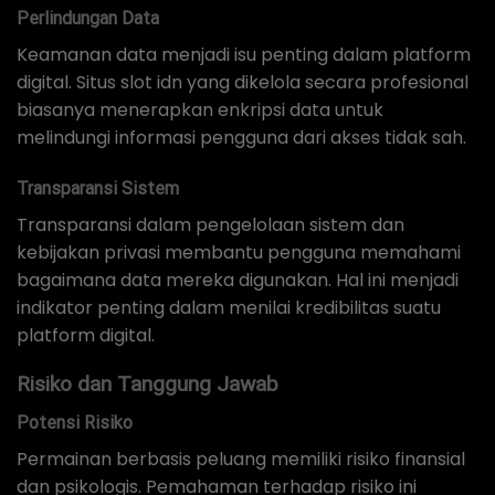
Perlindungan Data
Keamanan data menjadi isu penting dalam platform
digital. Situs slot idn yang dikelola secara profesional
biasanya menerapkan enkripsi data untuk
melindungi informasi pengguna dari akses tidak sah.
Transparansi Sistem
Transparansi dalam pengelolaan sistem dan
kebijakan privasi membantu pengguna memahami
bagaimana data mereka digunakan. Hal ini menjadi
indikator penting dalam menilai kredibilitas suatu
platform digital.
Risiko dan Tanggung Jawab
Potensi Risiko
Permainan berbasis peluang memiliki risiko finansial
dan psikologis. Pemahaman terhadap risiko ini