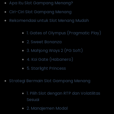
Apa Itu Slot Gampang Menang?
Ciri-Ciri Slot Gampang Menang
Rekomendasi untuk Slot Menang Mudah
1. Gates of Olympus (Pragmatic Play)
2. Sweet Bonanza
3. Mahjong Ways 2 (PG Soft)
4. Koi Gate (Habanero)
5. Starlight Princess
Strategi Bermain Slot Gampang Menang
1. Pilih Slot dengan RTP dan Volatilitas
Sesuai
2. Manajemen Modal