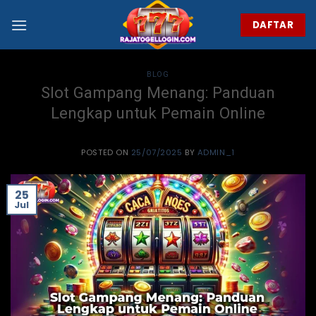
Skip
to
DAFTAR
content
BLOG
Slot Gampang Menang: Panduan
Lengkap untuk Pemain Online
POSTED ON
25/07/2025
BY
ADMIN_1
25
Jul