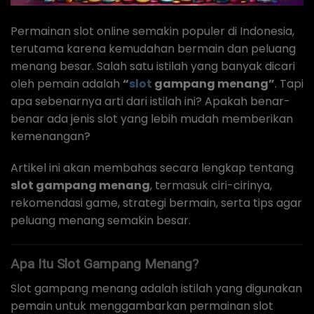
Permainan slot online semakin populer di Indonesia,
terutama karena kemudahan bermain dan peluang
menang besar. Salah satu istilah yang banyak dicari
oleh pemain adalah
“
slot
gampang menang”
. Tapi
apa sebenarnya arti dari istilah ini? Apakah benar-
benar ada jenis slot yang lebih mudah memberikan
kemenangan?
Artikel ini akan membahas secara lengkap tentang
slot gampang menang
, termasuk ciri-cirinya,
rekomendasi game, strategi bermain, serta tips agar
peluang menang semakin besar.
Apa Itu Slot Gampang Menang?
Slot gampang menang adalah istilah yang digunakan
pemain untuk menggambarkan permainan slot