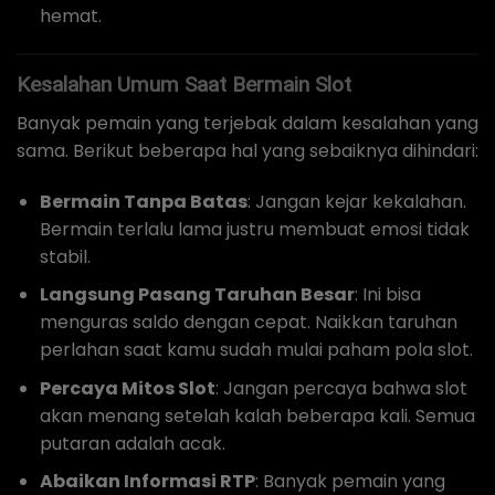
hemat.
Kesalahan Umum Saat Bermain Slot
Banyak pemain yang terjebak dalam kesalahan yang
sama. Berikut beberapa hal yang sebaiknya dihindari:
Bermain Tanpa Batas
: Jangan kejar kekalahan.
Bermain terlalu lama justru membuat emosi tidak
stabil.
Langsung Pasang Taruhan Besar
: Ini bisa
menguras saldo dengan cepat. Naikkan taruhan
perlahan saat kamu sudah mulai paham pola slot.
Percaya Mitos Slot
: Jangan percaya bahwa slot
akan menang setelah kalah beberapa kali. Semua
putaran adalah acak.
Abaikan Informasi RTP
: Banyak pemain yang