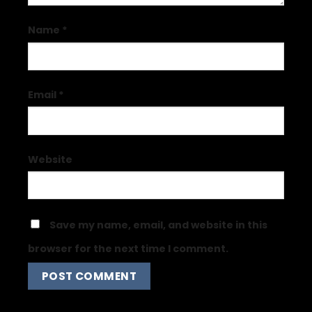
Name
*
Email
*
Website
Save my name, email, and website in this
browser for the next time I comment.