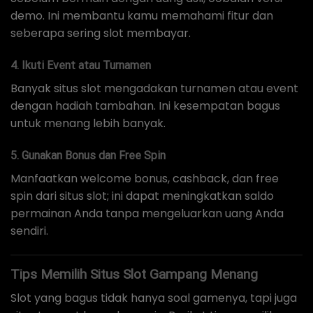
demo. Ini membantu kamu memahami fitur dan
seberapa sering slot membayar.
4. Ikuti Event atau Turnamen
Banyak situs slot mengadakan turnamen atau event
dengan hadiah tambahan. Ini kesempatan bagus
untuk menang lebih banyak.
5. Gunakan Bonus dan Free Spin
Manfaatkan welcome bonus, cashback, dan free
spin dari situs slot; ini dapat meningkatkan saldo
permainan Anda tanpa mengeluarkan uang Anda
sendiri.
Tips Memilih Situs Slot Gampang Menang
Slot yang bagus tidak hanya soal gamenya, tapi juga