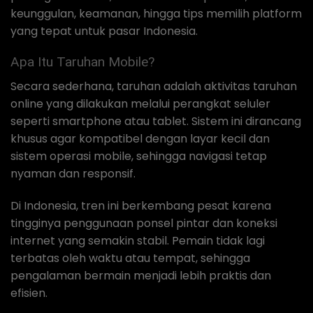
keunggulan, keamanan, hingga tips memilih platform
yang tepat untuk pasar Indonesia.
Apa Itu Taruhan Mobile?
Secara sederhana, taruhan adalah aktivitas taruhan
online yang dilakukan melalui perangkat seluler
seperti smartphone atau tablet. Sistem ini dirancang
khusus agar kompatibel dengan layar kecil dan
sistem operasi mobile, sehingga navigasi tetap
nyaman dan responsif.
Di Indonesia, tren ini berkembang pesat karena
tingginya penggunaan ponsel pintar dan koneksi
internet yang semakin stabil. Pemain tidak lagi
terbatas oleh waktu atau tempat, sehingga
pengalaman bermain menjadi lebih praktis dan
efisien.