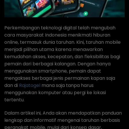
Perkembangan teknologi digital telah mengubah
cara masyarakat Indonesia menikmati hiburan
online, termasuk dunia taruhan. Kini, taruhan mobile
menjadi pilihan utama karena menawarkan
kemudahan akses, kecepatan, dan fleksibilitas bagi
pemain dari berbagai kalangan. Dengan hanya
menggunakan smartphone, pemain dapat
mengakses berbagai jenis permainan kapan saja
dan di
Rajatogel
mana saja tanpa harus
menggunakan komputer atau pergi ke lokasi
tertentu.
Dalam artikel ini, Anda akan mendapatkan panduan
lengkap dan informatif mengenai taruhan berbasis
perangkat mobile, mulai dari konsep dasar,