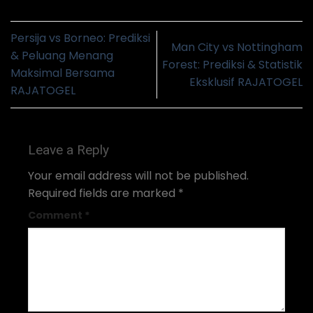
Persija vs Borneo: Prediksi
Man City vs Nottingham
& Peluang Menang
Forest: Prediksi & Statistik
Maksimal Bersama
Eksklusif RAJATOGEL
RAJATOGEL
Leave a Reply
Your email address will not be published.
Required fields are marked
*
Comment
*