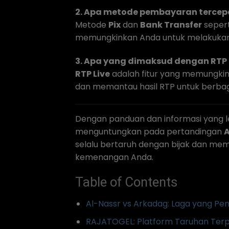
2. Apa metode pembayaran tercep
Metode
Pix
dan
Bank Transfer
sepert
memungkinkan Anda untuk melakukan 
3. Apa yang dimaksud dengan RTP 
RTP Live
adalah fitur yang memungkin
dan memantau hasil RTP untuk berba
Dengan panduan dan informasi yang l
menguntungkan pada pertandingan
A
selalu bertaruh dengan bijak dan m
kemenangan Anda.
Table of Contents
Al-Nassr vs Arkadag: Laga yang P
RAJATOGEL: Platform Taruhan Terp