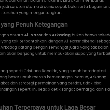
rik dan aman. Dalam artikel ini, kita akan membahas
jadi sorotan utama di dunia sepak bola serta bagaiman
taruhan yang menguntungkan.
a yang Penuh Ketegangan
ingan antara
Al-Nassr
dan
Arkadag
bukan hanya seked
si yang tak terbantahkan, dengan Al-Nassr dikenal sebaga
a Arkadag datang dengan semangat juara yang tak kalah
 tim akan berjuang untuk membuktikan siapa yang terbaik
ng seperti Cristiano Ronaldo, yang sudah beradaptasi
eluang besar untuk meraih kemenangan. Namun, Arkadag
kat dan strategi permainan yang cerdas, tidak bisa
ingan seperti ini, setiap detik sangat berharga, dan si
han Terpercaya untuk Laga Besar