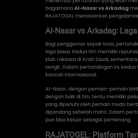
menikmati pertaruhan yang lebih mena
bagaimana
Al-Nassr vs Arkadag
men
RAJATOGEL menawarkan pengalaman 
Al-Nassr vs Arkadag: Lag
Bagi penggemar sepak bola, pertand
laga biasa. Kedua tim memiliki reputa
klub raksasa di Arab Saudi, sementar
sengit. Dalam pertandingan ini, kedua
kancah internasional.
Al-Nassr, dengan pemain-pemain binta
dengan baik di tim, tentu memiliki p
yang dipenuhi oleh pemain muda berba
dipandang sebelah mata. Dalam pertand
pun bisa keluar sebagai pemenang.
RAJATOGEL: Platform Taru