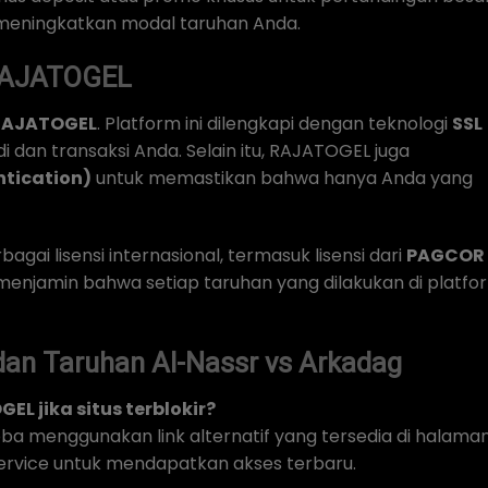
meningkatkan modal taruhan Anda.
RAJATOGEL
RAJATOGEL
. Platform ini dilengkapi dengan teknologi
SSL
dan transaksi Anda. Selain itu, RAJATOGEL juga
ntication)
untuk memastikan bahwa hanya Anda yang
gai lisensi internasional, termasuk lisensi dari
PAGCOR
 menjamin bahwa setiap taruhan yang dilakukan di platfo
an Taruhan Al-Nassr vs Arkadag
EL jika situs terblokir?
oba menggunakan link alternatif yang tersedia di halama
rvice untuk mendapatkan akses terbaru.