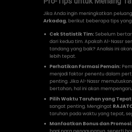
Pro-Tips untuk Menang Ta
Jika Anda ingin meningkatkan pelua
Arkadag
, berikut beberapa tips yan
Cek Statistik Tim:
Sebelum bertaru
dari kedua tim. Apakah Al-Nassr s
tandang yang baik? Analisis ini a
lebih tepat.
Perhatikan Formasi Pemain:
Pema
menjadi faktor penentu dalam perta
penting. Jika Al-Nassr memutuskan 
bertahan, hal ini akan mempengaru
Pilih Waktu Taruhan yang Tepat
sangat penting. Mengingat
RAJAT
taruhan pada waktu yang tepat, se
Manfaatkan Bonus dan Promosi
bagi para penggunanya, seperti bo