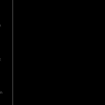
n
k
an