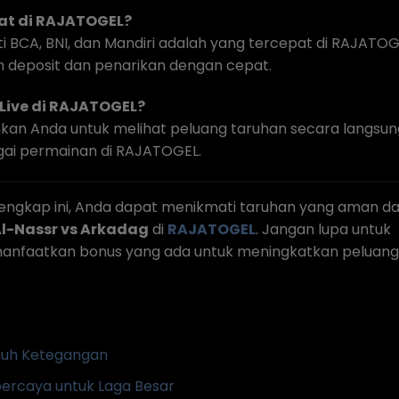
at di RAJATOGEL?
i BCA, BNI, dan Mandiri adalah yang tercepat di RAJATOG
deposit dan penarikan dengan cepat.
Live di RAJATOGEL?
kan Anda untuk melihat peluang taruhan secara langsun
gai permainan di RAJATOGEL.
engkap ini, Anda dapat menikmati taruhan yang aman d
l-Nassr vs Arkadag
di
RAJATOGEL
. Jangan lupa untuk
emanfaatkan bonus yang ada untuk meningkatkan peluang
enuh Ketegangan
ercaya untuk Laga Besar