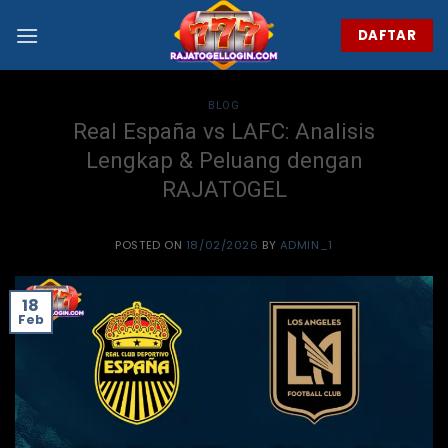
Skip
to
DAFTAR
content
BLOG
Real España vs LAFC: Analisis
Lengkap & Peluang dengan
RAJATOGEL
POSTED ON
18/02/2026
BY
ADMIN_1
18
Feb