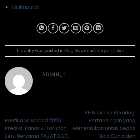
Kesimpulan
This entry was posted in
Blog
. Bookmark the
permalink
.
ADMIN_1
Al-Nassr vs Arkadag:
Benfica vs Madrid 2026:
Pertandingan yang
Prediksi Panas & Taruhan
Menentukan untuk Sepak
Seru Bersama RAJATOGEL
Bola Dunia dan